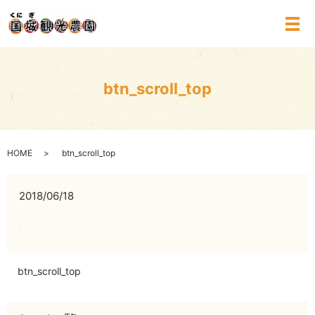
メ
btn_scroll_top
HOME
btn_scroll_top
2018/06/18
btn_scroll_top