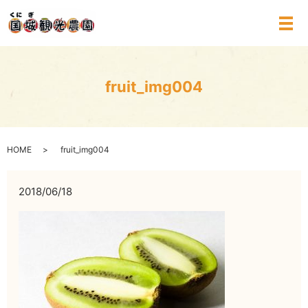
メ
fruit_img004
HOME
fruit_img004
2018/06/18