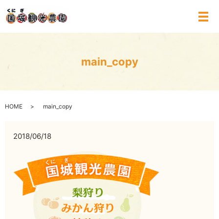
メ
main_copy
HOME
main_copy
2018/06/18